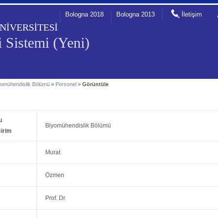
Bologna 2018
Bologna 2013
İletişim
NİVERSİTESİ
 Sistemi (Yeni)
yomühendislik Bölümü
»
Personel
»
Görüntüle
u
Biyomühendislik Bölümü
irim
Murat
Özmen
Prof. Dr.