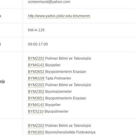
ozmenmurat@yahoo.com
ı
http://www.yarbis.yildiz.edu.tr/ozmenm
KM-A-126
i
09:00-17:00
BYM2202
Polimer Bilimi ve Teknolojisi
BYM4142
Biyojeller
BYM3652
Biyopolimerlerin Esasları
BYM6109
Tıpta Polimerler
iği
BYM2202
Polimer Bilimi ve Teknolojisi
BYM2302
Biyomalzemeler
BYM3651
Biyopolimerlerin Esasları
BYM4142
Biyojeller
BYE5210
Biyopolimerler
BYM2202
Polimer Bilimi ve Teknolojisi
BYM1602
Biyomühendislikte Fizikokimya