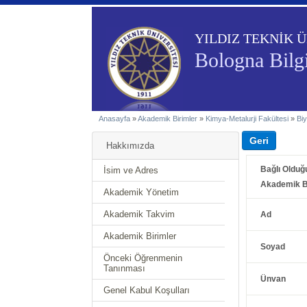
YILDIZ TEKNİK Ü
Bologna Bilgi
Anasayfa
»
Akademik Birimler
»
Kimya-Metalurji Fakültesi
»
Bi
Hakkımızda
Bağlı Olduğ
İsim ve Adres
Akademik B
Akademik Yönetim
Akademik Takvim
Ad
Akademik Birimler
Soyad
Önceki Öğrenmenin
Tanınması
Ünvan
Genel Kabul Koşulları