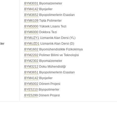
BYM3031
Biyomalzemeler
BYM4142
Biyojeller
BYM3652
Biyopolimerlerin Esasları
BYM6109
Tıpta Polimerler
BYM5000
Yüksek Lisans Tezi
BYM6000
Doktora Tezi
BYMUZY1
Uzmanlık Alan Dersi (YL)
ler
BYMUZD1
Uzmanlık Alan Dersi (D)
BYM1602
Biyomühendislikte Fizikokimya
BYM2202
Polimer Bilimi ve Teknolojisi
BYM2302
Biyomalzemeler
BYM3212
Doku Mühendisliği
BYM3651
Biyopolimerlerin Esasları
BYM4142
Biyojeller
BYM5002
Dönem Projesi
BYE5210
Biyopolimerler
BYE5299
Dönem Projesi