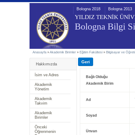
Bologna 2018
Bologna 2013
YILDIZ TEKNİK ÜNİV
Bologna Bilgi Si
Anasayfa
»
Akademik Birimler
»
Eğitim Fakültesi
»
Bilgisayar ve Öğreti
Hakkımızda
İsim ve Adres
Bağlı Olduğu
Akademik Birim
Akademik
Yönetim
Akademik
Ad
Takvim
Akademik
Soyad
Birimler
Önceki
Ünvan
Öğrenmenin