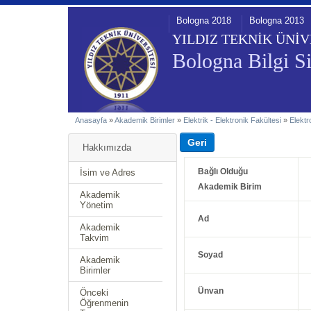
Bologna 2018
Bologna 2013
YILDIZ TEKNİK ÜNİV
Bologna Bilgi Si
Anasayfa
»
Akademik Birimler
»
Elektrik - Elektronik Fakültesi
»
Elektr
Hakkımızda
Bağlı Olduğu
İsim ve Adres
Akademik Birim
Akademik
Yönetim
Ad
Akademik
Takvim
Soyad
Akademik
Birimler
Ünvan
Önceki
Öğrenmenin