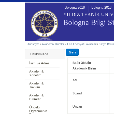
Bologna 2018
Bologna 2013
YILDIZ TEKNİK ÜNİV
Bologna Bilgi Si
Anasayfa
»
Akademik Birimler
»
Fen-Edebiyat Fakültesi
»
Kimya Bölü
Hakkımızda
Bağlı Olduğu
İsim ve Adres
Akademik Birim
Akademik
Yönetim
Ad
Akademik
Takvim
Soyad
Akademik
Birimler
Ünvan
Önceki
Öğrenmenin