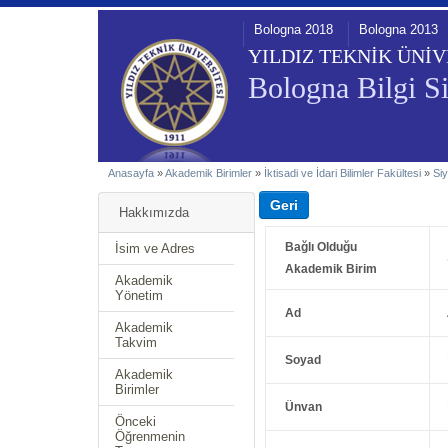
Bologna 2018
Bologna 2013
YILDIZ TEKNİK ÜNİV
Bologna Bilgi Si
Anasayfa
»
Akademik Birimler
»
İktisadi ve İdari Bilimler Fakültesi
»
Siy
Hakkımızda
Bağlı Olduğu
İsim ve Adres
Akademik Birim
Akademik
Yönetim
Ad
Akademik
Takvim
Soyad
Akademik
Birimler
Ünvan
Önceki
Öğrenmenin