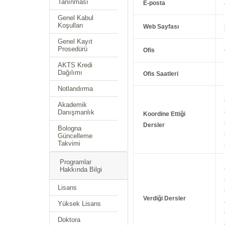
Tanınması
E-posta
Genel Kabul
Koşulları
Web Sayfası
Genel Kayıt
Prosedürü
Ofis
AKTS Kredi
Dağılımı
Ofis Saatleri
Notlandırma
Akademik
Danışmanlık
Koordine Ettiği
Dersler
Bologna
Güncelleme
Takvimi
Programlar
Hakkında Bilgi
Lisans
Verdiği Dersler
Yüksek Lisans
Doktora