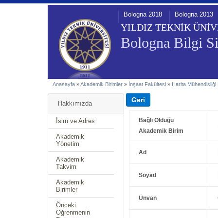
Bologna 2018
Bologna 2013
YILDIZ TEKNİK ÜNİV
Bologna Bilgi Si
Anasayfa
»
Akademik Birimler
»
İnşaat Fakültesi
»
Harita Mühendisliği
Hakkımızda
Bağlı Olduğu
İsim ve Adres
Akademik Birim
Akademik
Yönetim
Ad
Akademik
Takvim
Soyad
Akademik
Birimler
Ünvan
Önceki
Öğrenmenin