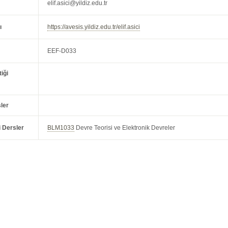
elif.asici@yildiz.edu.tr
ı
https://avesis.yildiz.edu.tr/elif.asici
EEF-D033
iği
ler
i Dersler
BLM1033
Devre Teorisi ve Elektronik Devreler