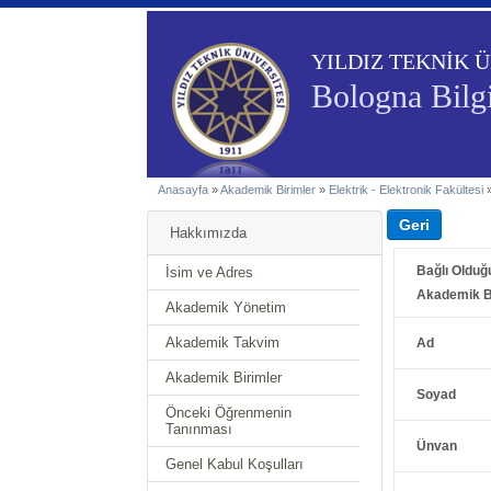
YILDIZ TEKNİK Ü
Bologna Bilgi
Anasayfa
»
Akademik Birimler
»
Elektrik - Elektronik Fakültesi
Hakkımızda
Bağlı Olduğ
İsim ve Adres
Akademik B
Akademik Yönetim
Akademik Takvim
Ad
Akademik Birimler
Soyad
Önceki Öğrenmenin
Tanınması
Ünvan
Genel Kabul Koşulları