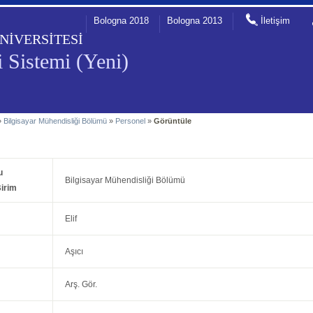
Bologna 2018
Bologna 2013
İletişim
NİVERSİTESİ
 Sistemi (Yeni)
»
Bilgisayar Mühendisliği Bölümü
»
Personel
»
Görüntüle
u
Bilgisayar Mühendisliği Bölümü
irim
Elif
Aşıcı
Arş. Gör.