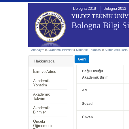
Bologna 2018
Bologna 2013
YILDIZ TEKNİK ÜNİV
Bologna Bilgi Si
Anasayfa
»
Akademik Birimler
»
Mimarlık Fakültesi
»
Kültür Varlıklar
Hakkımızda
Bağlı Olduğu
İsim ve Adres
Akademik Birim
Akademik
Yönetim
Ad
Akademik
Takvim
Soyad
Akademik
Birimler
Ünvan
Önceki
Öğrenmenin