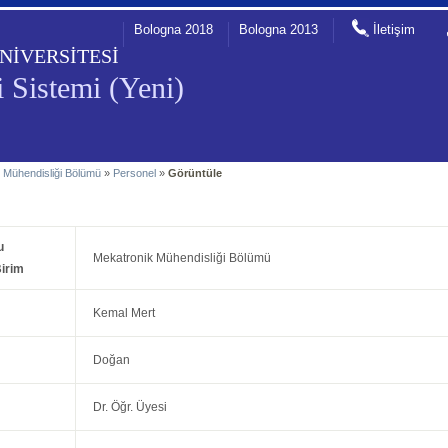
Bologna 2018
Bologna 2013
İletişim
NİVERSİTESİ
 Sistemi (Yeni)
 Mühendisliği Bölümü
»
Personel
»
Görüntüle
u
Mekatronik Mühendisliği Bölümü
irim
Kemal Mert
Doğan
Dr. Öğr. Üyesi