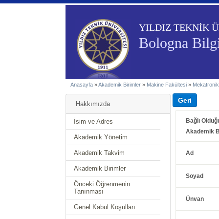
YILDIZ TEKNİK Ü
Bologna Bilgi
Anasayfa
»
Akademik Birimler
»
Makine Fakültesi
»
Mekatronik
Hakkımızda
Bağlı Olduğ
İsim ve Adres
Akademik B
Akademik Yönetim
Akademik Takvim
Ad
Akademik Birimler
Soyad
Önceki Öğrenmenin
Tanınması
Ünvan
Genel Kabul Koşulları