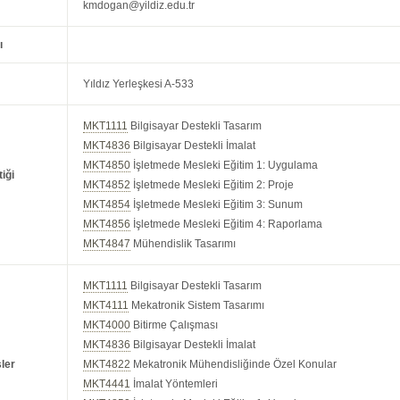
kmdogan@yildiz.edu.tr
ı
Yıldız Yerleşkesi A-533
MKT1111
Bilgisayar Destekli Tasarım
MKT4836
Bilgisayar Destekli İmalat
MKT4850
İşletmede Mesleki Eğitim 1: Uygulama
iği
MKT4852
İşletmede Mesleki Eğitim 2: Proje
MKT4854
İşletmede Mesleki Eğitim 3: Sunum
MKT4856
İşletmede Mesleki Eğitim 4: Raporlama
MKT4847
Mühendislik Tasarımı
MKT1111
Bilgisayar Destekli Tasarım
MKT4111
Mekatronik Sistem Tasarımı
MKT4000
Bitirme Çalışması
MKT4836
Bilgisayar Destekli İmalat
ler
MKT4822
Mekatronik Mühendisliğinde Özel Konular
MKT4441
İmalat Yöntemleri