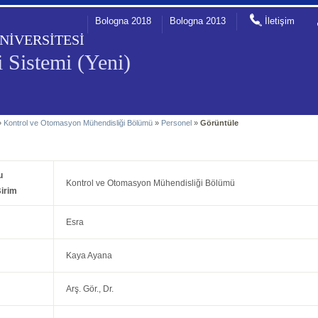
Bologna 2018
Bologna 2013
İletişim
NİVERSİTESİ
 Sistemi (Yeni)
»
Kontrol ve Otomasyon Mühendisliği Bölümü
»
Personel
»
Görüntüle
u
Kontrol ve Otomasyon Mühendisliği Bölümü
irim
Esra
Kaya Ayana
Arş. Gör., Dr.