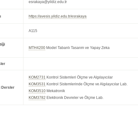
esrakaya@yildiz.edu.tr
ı
https://avesis.yildiz.edu.tr/esrakaya
A115
iği
MTH4200
Model Tabanlı Tasarım ve Yapay Zeka
ler
KOM2731
Kontrol Sistemleri Ölçme ve Algılayıcılar
KOM3531
Kontrol Sistemlerinde Ölçme ve Algılayıcılar Lab.
i Dersler
KOM3510
Mekatronik
KOM3782
Elektronik Devreler ve Ölçme Lab.