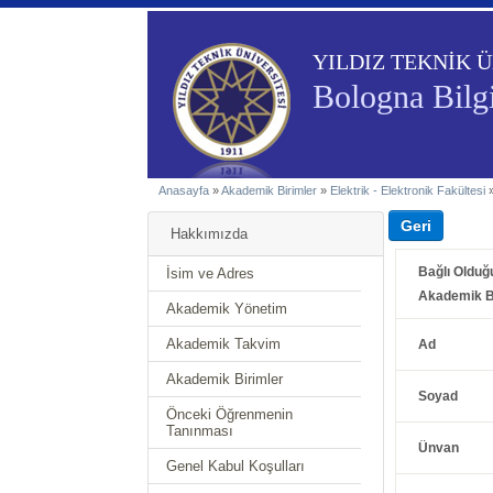
YILDIZ TEKNİK Ü
Bologna Bilgi
Anasayfa
»
Akademik Birimler
»
Elektrik - Elektronik Fakültesi
Hakkımızda
Bağlı Olduğ
İsim ve Adres
Akademik B
Akademik Yönetim
Akademik Takvim
Ad
Akademik Birimler
Soyad
Önceki Öğrenmenin
Tanınması
Ünvan
Genel Kabul Koşulları