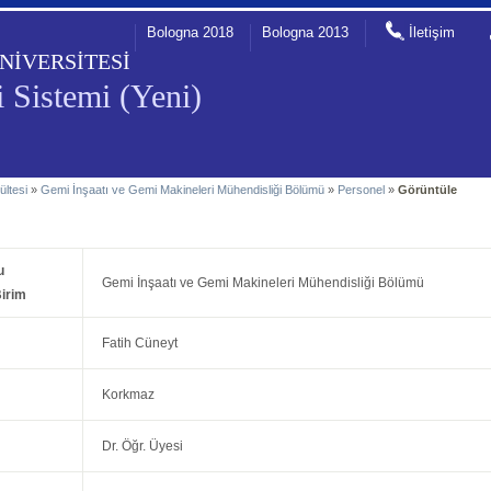
Bologna 2018
Bologna 2013
İletişim
NİVERSİTESİ
 Sistemi (Yeni)
ültesi
»
Gemi İnşaatı ve Gemi Makineleri Mühendisliği Bölümü
»
Personel
»
Görüntüle
u
Gemi İnşaatı ve Gemi Makineleri Mühendisliği Bölümü
irim
Fatih Cüneyt
Korkmaz
Dr. Öğr. Üyesi