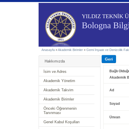
YILDIZ TEKNİK Ü
Bologna Bilgi
Anasayfa
»
Akademik Birimler
»
Gemi İnşaatı ve Denizcilik Fak
Hakkımızda
Bağlı Olduğ
İsim ve Adres
Akademik B
Akademik Yönetim
Akademik Takvim
Ad
Akademik Birimler
Soyad
Önceki Öğrenmenin
Tanınması
Ünvan
Genel Kabul Koşulları