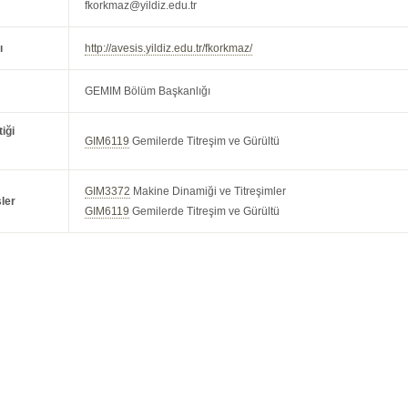
fkorkmaz@yildiz.edu.tr
ı
http://avesis.yildiz.edu.tr/fkorkmaz/
GEMIM Bölüm Başkanlığı
iği
GIM6119
Gemilerde Titreşim ve Gürültü
GIM3372
Makine Dinamiği ve Titreşimler
ler
GIM6119
Gemilerde Titreşim ve Gürültü