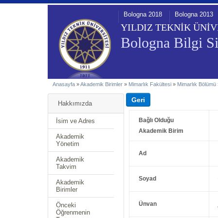
Bologna 2018
Bologna 2013
YILDIZ TEKNİK ÜNİV
Bologna Bilgi Si
Anasayfa
»
Akademik Birimler
»
Mimarlık Fakültesi
»
Mimarlık Bölümü
Hakkımızda
Bağlı Olduğu
İsim ve Adres
Akademik Birim
Akademik
Yönetim
Ad
Akademik
Takvim
Soyad
Akademik
Birimler
Ünvan
Önceki
Öğrenmenin