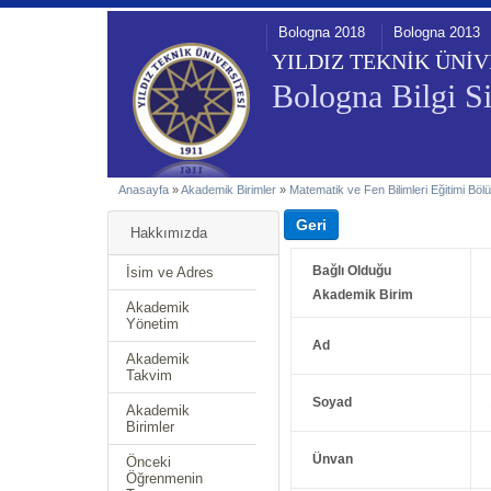
Bologna 2018
Bologna 2013
YILDIZ TEKNİK ÜNİV
Bologna Bilgi Si
Anasayfa
»
Akademik Birimler
»
Matematik ve Fen Bilimleri Eğitimi Bö
Hakkımızda
Bağlı Olduğu
İsim ve Adres
Akademik Birim
Akademik
Yönetim
Ad
Akademik
Takvim
Soyad
Akademik
Birimler
Ünvan
Önceki
Öğrenmenin