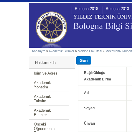
Bologna 2018
Bologna 2013
YILDIZ TEKNİK ÜNİV
Bologna Bilgi Si
Anasayfa
»
Akademik Birimler
»
Makine Fakültesi
»
Mekatronik Mühend
Hakkımızda
Bağlı Olduğu
İsim ve Adres
Akademik Birim
Akademik
Yönetim
Ad
Akademik
Takvim
Soyad
Akademik
Birimler
Ünvan
Önceki
Öğrenmenin