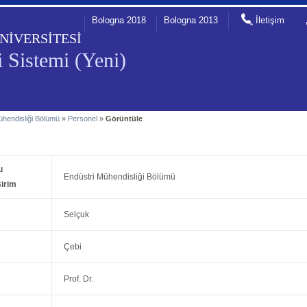
Bologna 2018
Bologna 2013
İletişim
NİVERSİTESİ
 Sistemi (Yeni)
ühendisliği Bölümü
»
Personel
»
Görüntüle
u
Endüstri Mühendisliği Bölümü
irim
Selçuk
Çebi
Prof. Dr.