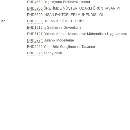
END4660
Bilgisayarla Bütünleşik İmalat
END5200
ÜRETİMDE MÜŞTERİ ODAKLI ÜRÜN TASARIMI
END5800
İNSAN FAKTÖRLERİ MÜHENDİSLİĞİ
ler
END5030
BULANIK KÜME TEORİSİ
END1912
İş Sağlığı ve Güvenliği 2
END6121
Bulanık Küme Uzantıları ve Mühendislik Uygulamaları
END5924
Bulanık Modelleme
END5929
Yeni Ürün Geliştirme ve Tasarımı
END3975
Yapay Zeka