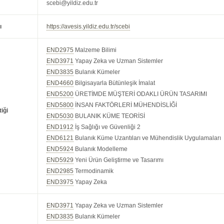
scebi@yildiz.edu.tr
ı
https://avesis.yildiz.edu.tr/scebi
END2975
Malzeme Bilimi
END3971
Yapay Zeka ve Uzman Sistemler
END3835
Bulanık Kümeler
END4660
Bilgisayarla Bütünleşik İmalat
END5200
ÜRETİMDE MÜŞTERİ ODAKLI ÜRÜN TASARIMI
END5800
İNSAN FAKTÖRLERİ MÜHENDİSLİĞİ
iği
END5030
BULANIK KÜME TEORİSİ
END1912
İş Sağlığı ve Güvenliği 2
END6121
Bulanık Küme Uzantıları ve Mühendislik Uygulamaları
END5924
Bulanık Modelleme
END5929
Yeni Ürün Geliştirme ve Tasarımı
END2985
Termodinamik
END3975
Yapay Zeka
END3971
Yapay Zeka ve Uzman Sistemler
END3835
Bulanık Kümeler