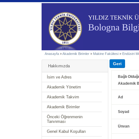
YILDIZ TEKNİK Ü
Bologna Bilgi
Anasayfa
»
Akademik Birimler
»
Makine Fakültesi
»
Endüstri M
Hakkımızda
Bağlı Olduğ
İsim ve Adres
Akademik B
Akademik Yönetim
Akademik Takvim
Ad
Akademik Birimler
Soyad
Önceki Öğrenmenin
Tanınması
Ünvan
Genel Kabul Koşulları