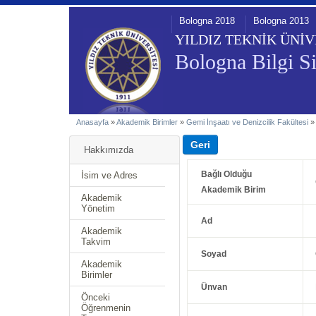
Bologna 2018
Bologna 2013
YILDIZ TEKNİK ÜNİV
Bologna Bilgi Si
Anasayfa
»
Akademik Birimler
»
Gemi İnşaatı ve Denizcilik Fakültesi
Hakkımızda
Bağlı Olduğu
İsim ve Adres
Akademik Birim
Akademik
Yönetim
Ad
Akademik
Takvim
Soyad
Akademik
Birimler
Ünvan
Önceki
Öğrenmenin