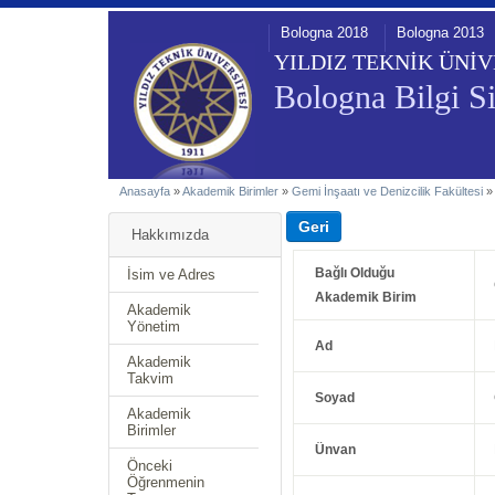
Bologna 2018
Bologna 2013
YILDIZ TEKNİK ÜNİV
Bologna Bilgi Si
Anasayfa
»
Akademik Birimler
»
Gemi İnşaatı ve Denizcilik Fakültesi
Hakkımızda
Bağlı Olduğu
İsim ve Adres
Akademik Birim
Akademik
Yönetim
Ad
Akademik
Takvim
Soyad
Akademik
Birimler
Ünvan
Önceki
Öğrenmenin