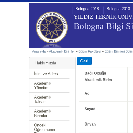
Bologna 2018
Bologna 2013
YILDIZ TEKNİK ÜNİV
Bologna Bilgi Si
Anasayfa
»
Akademik Birimler
»
Eğitim Fakültesi
»
Eğitim Bilimleri Böl
Hakkımızda
Bağlı Olduğu
İsim ve Adres
Akademik Birim
Akademik
Yönetim
Ad
Akademik
Takvim
Soyad
Akademik
Birimler
Ünvan
Önceki
Öğrenmenin