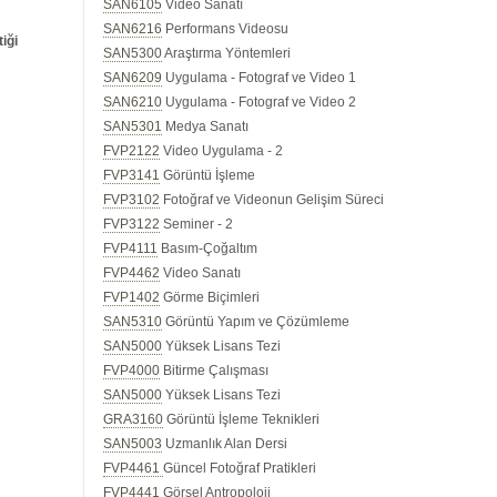
SAN6105
Video Sanatı
SAN6216
Performans Videosu
iği
SAN5300
Araştırma Yöntemleri
SAN6209
Uygulama - Fotograf ve Video 1
SAN6210
Uygulama - Fotograf ve Video 2
SAN5301
Medya Sanatı
FVP2122
Video Uygulama - 2
FVP3141
Görüntü İşleme
FVP3102
Fotoğraf ve Videonun Gelişim Süreci
FVP3122
Seminer - 2
FVP4111
Basım-Çoğaltım
FVP4462
Video Sanatı
FVP1402
Görme Biçimleri
SAN5310
Görüntü Yapım ve Çözümleme
SAN5000
Yüksek Lisans Tezi
FVP4000
Bitirme Çalışması
SAN5000
Yüksek Lisans Tezi
GRA3160
Görüntü İşleme Teknikleri
SAN5003
Uzmanlık Alan Dersi
FVP4461
Güncel Fotoğraf Pratikleri
FVP4441
Görsel Antropoloji