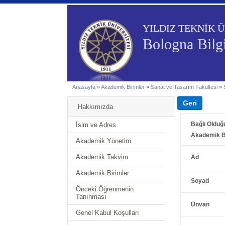
YILDIZ TEKNİK Ü
Bologna Bilgi
Anasayfa
»
Akademik Birimler
»
Sanat ve Tasarım Fakültesi
»
Hakkımızda
Bağlı Olduğ
İsim ve Adres
Akademik B
Akademik Yönetim
Akademik Takvim
Ad
Akademik Birimler
Soyad
Önceki Öğrenmenin
Tanınması
Ünvan
Genel Kabul Koşulları