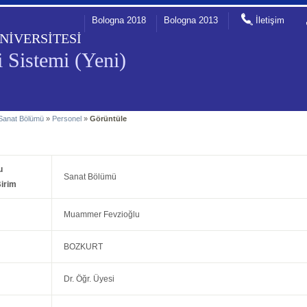
Bologna 2018
Bologna 2013
İletişim
NİVERSİTESİ
 Sistemi (Yeni)
Sanat Bölümü
»
Personel
»
Görüntüle
u
Sanat Bölümü
irim
Muammer Fevzioğlu
BOZKURT
Dr. Öğr. Üyesi