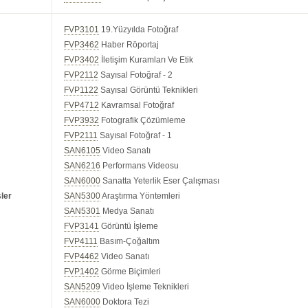
FVP3101
19.Yüzyılda Fotoğraf
FVP3462
Haber Röportaj
FVP3402
İletişim Kuramları Ve Etik
FVP2112
Sayısal Fotoğraf - 2
FVP1122
Sayısal Görüntü Teknikleri
FVP4712
Kavramsal Fotoğraf
FVP3932
Fotografik Çözümleme
FVP2111
Sayısal Fotoğraf - 1
SAN6105
Video Sanatı
SAN6216
Performans Videosu
SAN6000
Sanatta Yeterlik Eser Çalışması
ler
SAN5300
Araştırma Yöntemleri
SAN5301
Medya Sanatı
FVP3141
Görüntü İşleme
FVP4111
Basım-Çoğaltım
FVP4462
Video Sanatı
FVP1402
Görme Biçimleri
SAN5209
Video İşleme Teknikleri
SAN6000
Doktora Tezi