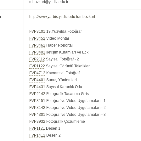
mbozkurt@yildiz.edu.tr
ı
http://www.yarbis.yildiz.edu.tr/mbozkurt
FVP3101
19.Yüzyılda Fotoğraf
FVP3452
Video Montaj
FVP3462
Haber Röportaj
FVP3402
İletişim Kuramları Ve Etik
FVP2112
Sayısal Fotoğraf - 2
FVP1122
Sayısal Görüntü Teknikleri
FVP4712
Kavramsal Fotoğraf
FVP4401
Sunuş Yöntemleri
FVP4431
Sayısal Karanlık Oda
FVP2142
Fotografik Tasarıma Giriş
FVP3151
Fotoğraf ve Video Uygulamaları - 1
FVP3142
Fotoğraf ve Video Uygulamaları - 2
FVP4301
Fotoğraf ve Video Uygulamaları - 3
FVP3932
Fotografik Çözümleme
FVP1121
Desen 1
FVP1412
Desen 2