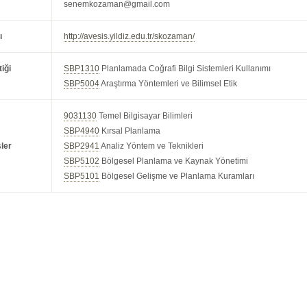
senemkozaman@gmail.com
ı
http://avesis.yildiz.edu.tr/skozaman/
iği
SBP1310
Planlamada Coğrafi Bilgi Sistemleri Kullanımı
SBP5004
Araştırma Yöntemleri ve Bilimsel Etik
9031130
Temel Bilgisayar Bilimleri
SBP4940
Kırsal Planlama
ler
SBP2941
Analiz Yöntem ve Teknikleri
SBP5102
Bölgesel Planlama ve Kaynak Yönetimi
SBP5101
Bölgesel Gelişme ve Planlama Kuramları