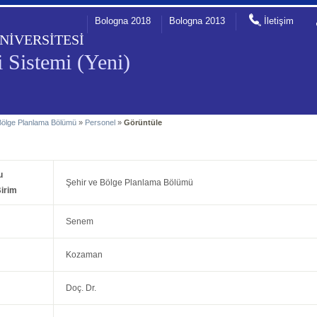
Bologna 2018
Bologna 2013
İletişim
NİVERSİTESİ
 Sistemi (Yeni)
Bölge Planlama Bölümü
»
Personel
»
Görüntüle
u
Şehir ve Bölge Planlama Bölümü
irim
Senem
Kozaman
Doç. Dr.