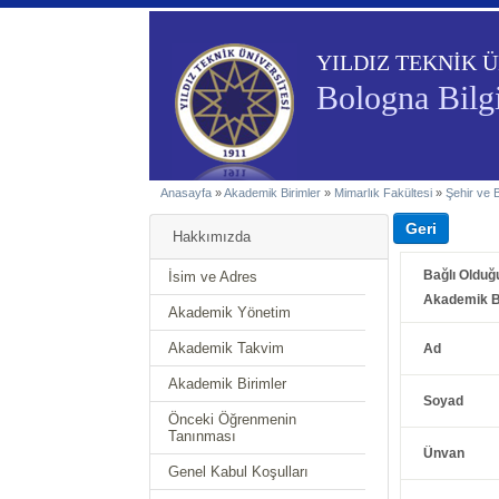
YILDIZ TEKNİK Ü
Bologna Bilgi
Anasayfa
»
Akademik Birimler
»
Mimarlık Fakültesi
»
Şehir ve 
Hakkımızda
Bağlı Olduğ
İsim ve Adres
Akademik B
Akademik Yönetim
Akademik Takvim
Ad
Akademik Birimler
Soyad
Önceki Öğrenmenin
Tanınması
Ünvan
Genel Kabul Koşulları