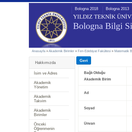
Bologna 2018
Bologna 2013
YILDIZ TEKNİK ÜNİV
Bologna Bilgi Si
Anasayfa
»
Akademik Birimler
»
Fen-Edebiyat Fakültesi
»
Matematik 
Hakkımızda
Bağlı Olduğu
İsim ve Adres
Akademik Birim
Akademik
Yönetim
Ad
Akademik
Takvim
Soyad
Akademik
Birimler
Ünvan
Önceki
Öğrenmenin