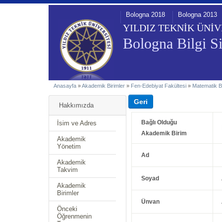
Bologna 2018
Bologna 2013
YILDIZ TEKNİK ÜNİV
Bologna Bilgi Si
Anasayfa
»
Akademik Birimler
»
Fen-Edebiyat Fakültesi
»
Matematik 
Hakkımızda
Bağlı Olduğu
İsim ve Adres
Akademik Birim
Akademik
Yönetim
Ad
Akademik
Takvim
Soyad
Akademik
Birimler
Ünvan
Önceki
Öğrenmenin