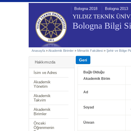
Bologna 2018
Bologna 2013
YILDIZ TEKNİK ÜNİV
Bologna Bilgi Si
Anasayfa
»
Akademik Birimler
»
Mimarlık Fakültesi
»
Şehir ve Bölge P
Hakkımızda
Bağlı Olduğu
İsim ve Adres
Akademik Birim
Akademik
Yönetim
Ad
Akademik
Takvim
Soyad
Akademik
Birimler
Ünvan
Önceki
Öğrenmenin