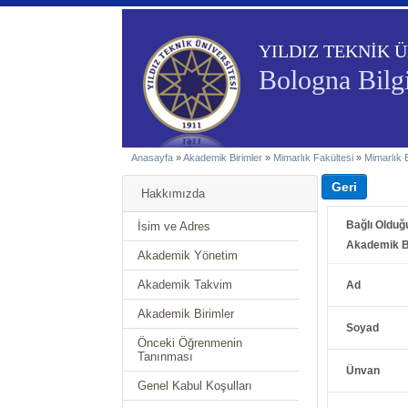
YILDIZ TEKNİK Ü
Bologna Bilgi
Anasayfa
»
Akademik Birimler
»
Mimarlık Fakültesi
»
Mimarlık
Hakkımızda
Bağlı Olduğ
İsim ve Adres
Akademik B
Akademik Yönetim
Akademik Takvim
Ad
Akademik Birimler
Soyad
Önceki Öğrenmenin
Tanınması
Ünvan
Genel Kabul Koşulları