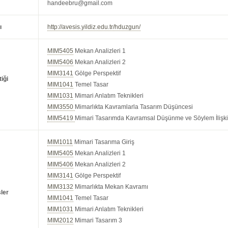
handeebru@gmail.com
ı
http://avesis.yildiz.edu.tr/hduzgun/
MIM5405
Mekan Analizleri 1
MIM5406
Mekan Analizleri 2
MIM3141
Gölge Perspektif
iği
MIM1041
Temel Tasar
MIM1031
Mimari Anlatım Teknikleri
MIM3550
Mimarlıkta Kavramlarla Tasarım Düşüncesi
MIM5419
Mimari Tasarımda Kavramsal Düşünme ve Söylem İlişki
MIM1011
Mimari Tasarıma Giriş
MIM5405
Mekan Analizleri 1
MIM5406
Mekan Analizleri 2
MIM3141
Gölge Perspektif
MIM3132
Mimarlıkta Mekan Kavramı
ler
MIM1041
Temel Tasar
MIM1031
Mimari Anlatım Teknikleri
MIM2012
Mimari Tasarım 3