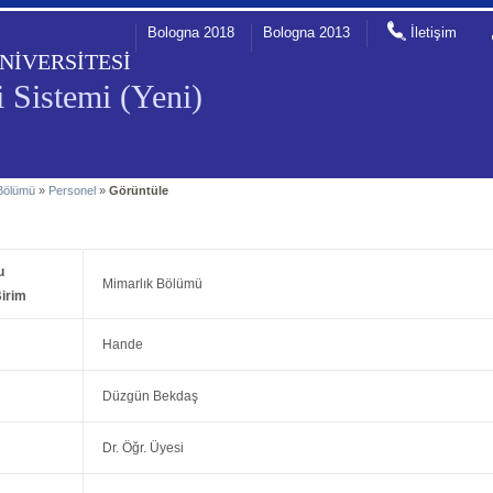
Bologna 2018
Bologna 2013
İletişim
NİVERSİTESİ
 Sistemi (Yeni)
 Bölümü
»
Personel
»
Görüntüle
u
Mimarlık Bölümü
irim
Hande
Düzgün Bekdaş
Dr. Öğr. Üyesi