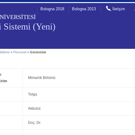
Bologna 2018
Bologna 2013
İletişim
NİVERSİTESİ
 Sistemi (Yeni)
 Bölümü
»
Personel
»
Görüntüle
u
Mimarlık Bölümü
irim
Tolga
Akbulut
Doç. Dr.