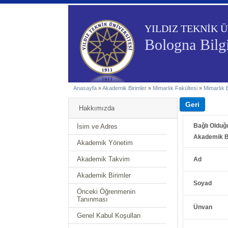
YILDIZ TEKNİK Ü
Bologna Bilgi
Anasayfa
»
Akademik Birimler
»
Mimarlık Fakültesi
»
Mimarlık
Hakkımızda
Bağlı Olduğ
İsim ve Adres
Akademik B
Akademik Yönetim
Akademik Takvim
Ad
Akademik Birimler
Soyad
Önceki Öğrenmenin
Tanınması
Ünvan
Genel Kabul Koşulları