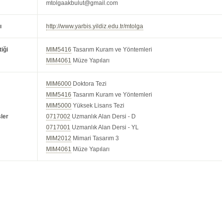
mtolgaakbulut@gmail.com
ı
http://www.yarbis.yildiz.edu.tr/mtolga
iği
MIM5416
Tasarım Kuram ve Yöntemleri
MIM4061
Müze Yapıları
MIM6000
Doktora Tezi
MIM5416
Tasarım Kuram ve Yöntemleri
MIM5000
Yüksek Lisans Tezi
ler
0717002
Uzmanlık Alan Dersi - D
0717001
Uzmanlık Alan Dersi - YL
MIM2012
Mimari Tasarım 3
MIM4061
Müze Yapıları