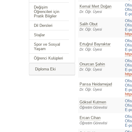
Ofi
Kemal Mert Doğan
Değişim
Ofis
Öğrencileri için
Dr. Öğr. Üyesi
E-p
Pratik Bilgiler
Ofi
Salih Obut
Ofis
Dil Dersleri
Dr. Öğr. Üyesi
E-p
http
Stajlar
Ofi
Ertuğrul Bayraktar
Spor ve Sosyal
Ofis
Yaşam
Dr. Öğr. Üyesi
E-p
http
Öğrenci Kulüpleri
Ofi
Onurcan Şahin
Ofis
Diploma Eki
Dr. Öğr. Üyesi
E-p
http
Ofis
Parısa Heidarnejad
Ofis
Dr. Öğr. Üyesi
E-p
http
Ofi
Göksel Kutmen
Ofis
Öğretim Görevlisi
E-p
Ofis
Ercan Cihan
Ofis
Öğretim Görevlisi
E-p