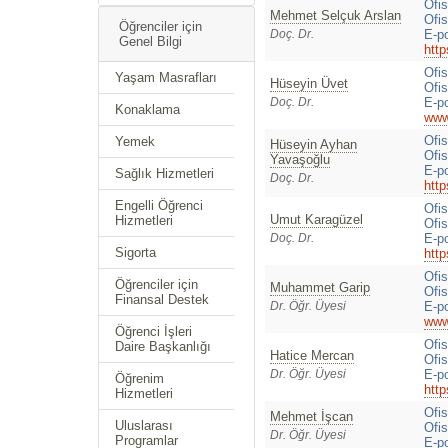
Ofi
Mehmet Selçuk Arslan
Ofis
Öğrenciler için
Doç. Dr.
E-p
Genel Bilgi
http
Ofi
Yaşam Masrafları
Hüseyin Üvet
Ofis
Doç. Dr.
E-p
Konaklama
www.
Ofi
Yemek
Hüseyin Ayhan
Ofis
Yavaşoğlu
E-p
Sağlık Hizmetleri
Doç. Dr.
http
Engelli Öğrenci
Ofi
Umut Karagüzel
Hizmetleri
Ofis
Doç. Dr.
E-p
Sigorta
http
Ofi
Öğrenciler için
Muhammet Garip
Ofis
Finansal Destek
Dr. Öğr. Üyesi
E-p
www.
Öğrenci İşleri
Ofi
Daire Başkanlığı
Hatice Mercan
Ofis
Dr. Öğr. Üyesi
E-p
Öğrenim
http
Hizmetleri
Ofi
Mehmet İşcan
Uluslarası
Ofis
Dr. Öğr. Üyesi
Programlar
E-p