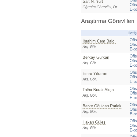
Ofi
Sait N. Yurt
Ofis
Öğretim Görevlisi, Dr.
E-p
Araştırma Görevlileri
İleti
Ofi
İbrahim Cem Balcı
Ofis
Arş. Gör.
E-p
Ofis
Berkay Gürkan
Ofis
Arş. Gör.
E-p
Ofis
Emre Yıldırım
Ofis
Arş. Gör.
E-p
Ofi
Talha Burak Akça
Ofis
Arş. Gör.
E-p
Ofi
Berke Oğulcan Parlak
Ofis
Arş. Gör.
E-p
Ofis
Hakan Güleş
Ofis
Arş. Gör.
E-p