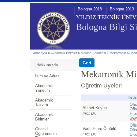
Bologna 2018
Bologna 2013
YILDIZ TEKNİK ÜNİV
Bologna Bilgi Si
Anasayfa
»
Akademik Birimler
»
Makine Fakültesi
»
Mekatronik Mühend
Hakkımızda
Mekatronik Mü
İsim ve Adres
Öğretim Üyeleri
Akademik
Yönetim
İleti
Akademik
Ofi
Takvim
Ahmet Koyun
Ofis
Prof. Dr.
E-p
Akademik
www.
Birimler
Ofi
Vasfi Emre Ömürlü
Önceki
Ofis
Öğrenmenin
Prof. Dr.
E-p