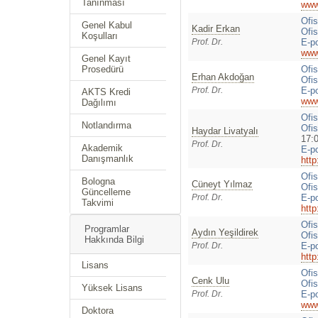
Tanınması
www.
Ofi
Genel Kabul
Kadir Erkan
Ofis
Koşulları
Prof. Dr.
E-p
www.
Genel Kayıt
Ofi
Prosedürü
Erhan Akdoğan
Ofis
Prof. Dr.
E-p
AKTS Kredi
www
Dağılımı
Ofi
Notlandırma
Ofis
Haydar Livatyalı
17:
Prof. Dr.
Akademik
E-p
Danışmanlık
http
Ofi
Bologna
Cüneyt Yılmaz
Ofis
Güncelleme
Prof. Dr.
E-p
Takvimi
http
Ofi
Programlar
Aydın Yeşildirek
Ofis
Hakkında Bilgi
Prof. Dr.
E-p
http
Lisans
Ofis
Cenk Ulu
Ofis
Yüksek Lisans
Prof. Dr.
E-p
www.
Doktora