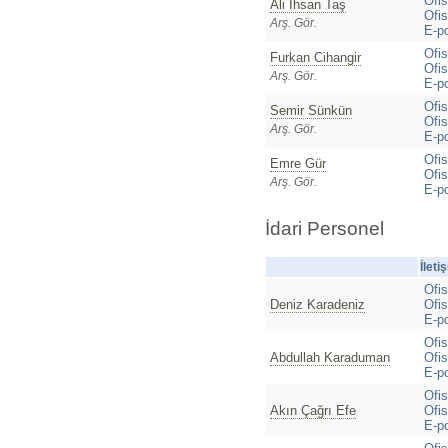
Ofis
Ali İhsan Taş
Ofis
Arş. Gör.
E-p
Ofis
Furkan Cihangir
Ofis
Arş. Gör.
E-p
Ofi
Semir Sünkün
Ofis
Arş. Gör.
E-p
Ofi
Emre Gür
Ofis
Arş. Gör.
E-p
İdari Personel
İleti
Ofi
Deniz Karadeniz
Ofis
E-p
Ofi
Abdullah Karaduman
Ofis
E-p
Ofi
Akın Çağrı Efe
Ofis
E-p