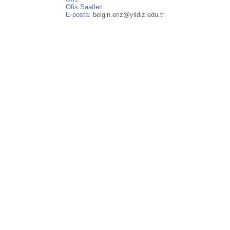
Ofis Saatleri:
E-posta:
belgin.eriz@yildiz.edu.tr