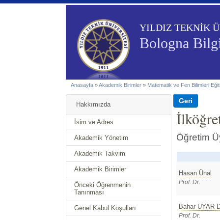
YILDIZ TEKNİK Ü
Bologna Bilgi
Anasayfa
»
Akademik Birimler
»
Matematik ve Fen Bilimleri Eği
Hakkımızda
İlköğr
İsim ve Adres
Öğretim Ü
Akademik Yönetim
Akademik Takvim
Akademik Birimler
Hasan Ünal
Prof. Dr.
Önceki Öğrenmenin
Tanınması
Bahar UYAR 
Genel Kabul Koşulları
Prof. Dr.