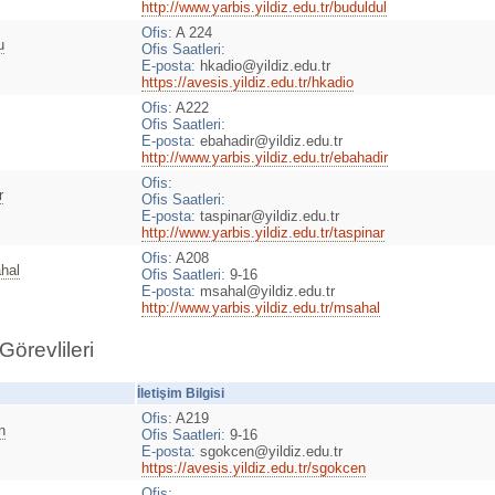
http://www.yarbis.yildiz.edu.tr/buduldul
Ofis:
A 224
u
Ofis Saatleri:
E-posta:
hkadio@yildiz.edu.tr
https://avesis.yildiz.edu.tr/hkadio
Ofis:
A222
Ofis Saatleri:
E-posta:
ebahadir@yildiz.edu.tr
http://www.yarbis.yildiz.edu.tr/ebahadir
Ofis:
r
Ofis Saatleri:
E-posta:
taspinar@yildiz.edu.tr
http://www.yarbis.yildiz.edu.tr/taspinar
Ofis:
A208
hal
Ofis Saatleri:
9-16
E-posta:
msahal@yildiz.edu.tr
http://www.yarbis.yildiz.edu.tr/msahal
Görevlileri
İletişim Bilgisi
Ofis:
A219
n
Ofis Saatleri:
9-16
E-posta:
sgokcen@yildiz.edu.tr
https://avesis.yildiz.edu.tr/sgokcen
Ofis: