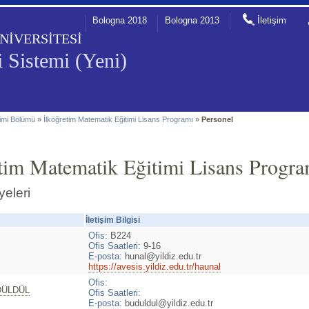
Bologna 2018
Bologna 2013
İletişim
NİVERSİTESİ
 Sistemi (Yeni)
timi Bölümü
»
İlköğretim Matematik Eğitimi Lisans Programı
»
Personel
etim Matematik Eğitimi Lisans Progra
yeleri
İletişim Bilgisi
Ofis:
B224
Ofis Saatleri:
9-16
E-posta:
hunal@yildiz.edu.tr
https://avesis.yildiz.edu.tr/haunal
Ofis:
DÜLDÜL
Ofis Saatleri:
E-posta:
buduldul@yildiz.edu.tr