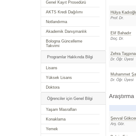
Genel Kayıt Prosedürü
AKTS Kredi Dağılımı
Hülya Kadıoğl
Prof. Dr.
Notlandırma
Akademik Danışmanlık
Elif Bahadır
Doç. Dr.
Bologna Güncelleme
Takvimi
Zehra Taşpına
Programlar Hakkında Bilgi
Dr. Öğr. Üyesi
Lisans
Muhammet Şa
Yüksek Lisans
Dr. Öğr. Üyesi
Doktora
Araştırma 
Öğrenciler için Genel Bilgi
Yaşam Masrafları
Şevval Gökce
Konaklama
Arş. Gör.
Yemek