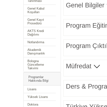
Tanınması
Genel Bilgiler
Genel Kabul
Koşulları
Genel Kayıt
Prosedürü
Program Eğiti
AKTS Kredi
Dağılımı
Notlandırma
Program Çıktıl
Akademik
Danışmanlık
Bologna
Müfredat
Güncelleme
Takvimi
Programlar
Hakkında Bilgi
Ders & Progra
Lisans
Yüksek Lisans
Doktora
Türkiye Yüksek