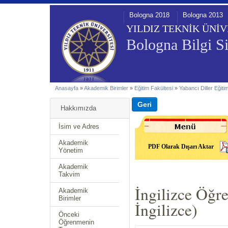
Bologna 2018
Bologna 2013
YILDIZ TEKNİK ÜNİV
Bologna Bilgi Si
Anasayfa
»
Akademik Birimler
»
Eğitim Fakültesi
»
Yabancı Diller Eğiti
Hakkımızda
İsim ve Adres
Akademik
PDF Olarak Dışarı Aktar
Yönetim
Akademik
Takvim
İngilizce Öğr
Akademik
Birimler
İngilizce)
Önceki
Öğrenmenin