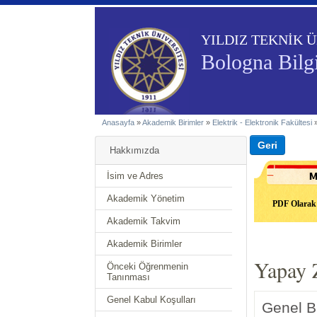
YILDIZ TEKNİK Ü
Bologna Bilgi
Anasayfa
»
Akademik Birimler
»
Elektrik - Elektronik Fakültesi
Hakkımızda
İsim ve Adres
Akademik Yönetim
PDF Olarak 
Akademik Takvim
Akademik Birimler
Yapay 
Önceki Öğrenmenin
Tanınması
Genel Kabul Koşulları
Genel Bi