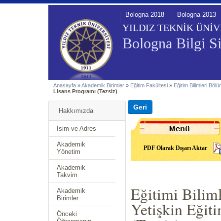
Bologna 2018
Bologna 2013
YILDIZ TEKNİK ÜNİV
Bologna Bilgi Si
Anasayfa
»
Akademik Birimler
»
Eğitim Fakültesi
»
Eğitim Bilimleri Böl
Lisans Programı (Tezsiz)
Hakkımızda
İsim ve Adres
Akademik
PDF Olarak Dışarı Aktar
Yönetim
Akademik
Takvim
Eğitimi Bili
Akademik
Birimler
Yetişkin Eğit
Önceki