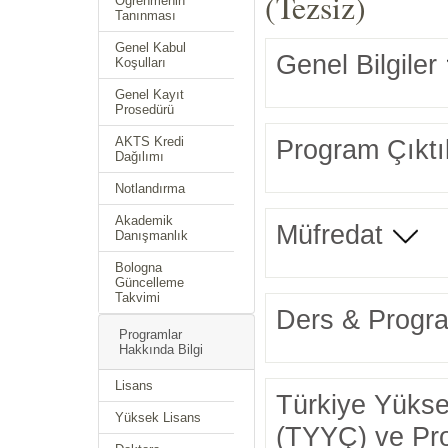
(Tezsiz)
Öğrenmenin
Tanınması
Genel Kabul
Genel Bilgiler
Koşulları
Genel Kayıt
Prosedürü
Program Çıktıl
AKTS Kredi
Dağılımı
Notlandırma
Akademik
Müfredat
Danışmanlık
Bologna
Güncelleme
Takvimi
Ders & Progra
Programlar
Hakkında Bilgi
Lisans
Türkiye Yüksek
Yüksek Lisans
(TYYÇ) ve Prog