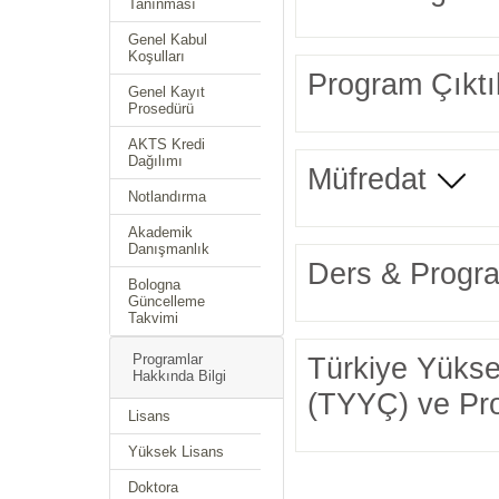
Tanınması
Genel Kabul
Koşulları
Program Çıktıl
Genel Kayıt
Prosedürü
AKTS Kredi
Dağılımı
Müfredat
Notlandırma
Akademik
Danışmanlık
Ders & Progra
Bologna
Güncelleme
Takvimi
Türkiye Yüksek
Programlar
Hakkında Bilgi
(TYYÇ) ve Prog
Lisans
Yüksek Lisans
Doktora