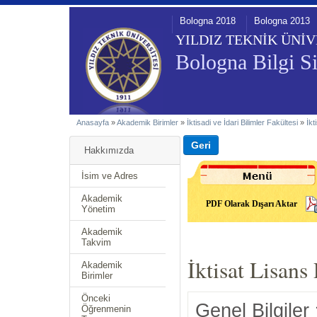
Bologna 2018
Bologna 2013
YILDIZ TEKNİK ÜNİV
Bologna Bilgi Si
Anasayfa
»
Akademik Birimler
»
İktisadi ve İdari Bilimler Fakültesi
»
İkt
Hakkımızda
İsim ve Adres
Akademik
PDF Olarak Dışarı Aktar
Yönetim
Akademik
Takvim
İktisat Lisans
Akademik
Birimler
Önceki
Genel Bilgiler
Öğrenmenin