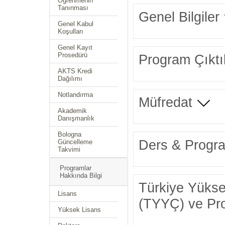
Öğrenmenin
Tanınması
Genel Bilgiler
Genel Kabul
Koşulları
Genel Kayıt
Prosedürü
Program Çıktıl
AKTS Kredi
Dağılımı
Notlandırma
Müfredat
Akademik
Danışmanlık
Bologna
Ders & Progra
Güncelleme
Takvimi
Programlar
Hakkında Bilgi
Türkiye Yüksek
Lisans
(TYYÇ) ve Prog
Yüksek Lisans