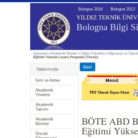
Bologna 2018
Bologna 2013
YILDIZ TEKNİK ÜNİV
Bologna Bilgi Si
Anasayfa
»
Akademik Birimler
»
Eğitim Fakültesi
»
Bilgisayar ve Öğreti
Eğitimi Yüksek Lisans Programı (Tezsiz)
Hakkımızda
İsim ve Adres
Akademik
PDF Olarak Dışarı Aktar
Yönetim
Akademik
Takvim
BÖTE ABD Bilg
Akademik
Birimler
Eğitimi Yükse
Önceki