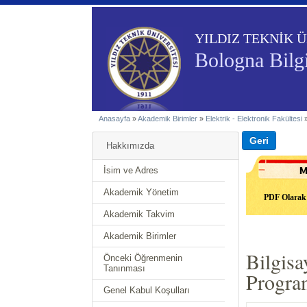
YILDIZ TEKNİK Ü
Bologna Bilgi
Anasayfa
»
Akademik Birimler
»
Elektrik - Elektronik Fakültesi
Hakkımızda
İsim ve Adres
Akademik Yönetim
PDF Olarak 
Akademik Takvim
Akademik Birimler
Bilgisa
Önceki Öğrenmenin
Tanınması
Program
Genel Kabul Koşulları