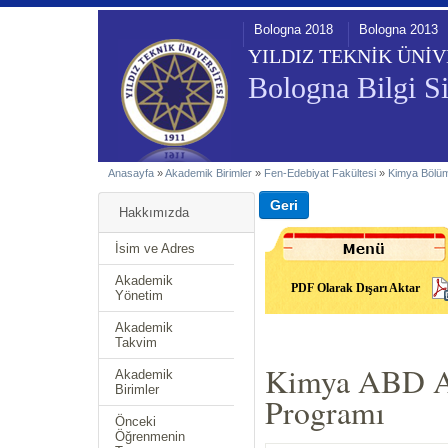
Bologna 2018
Bologna 2013
YILDIZ TEKNİK ÜNİV
Bologna Bilgi Si
Anasayfa
»
Akademik Birimler
»
Fen-Edebiyat Fakültesi
»
Kimya Bölü
Hakkımızda
İsim ve Adres
Akademik
PDF Olarak Dışarı Aktar
Yönetim
Akademik
Takvim
Kimya ABD An
Akademik
Birimler
Programı
Önceki
Öğrenmenin