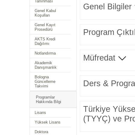
Tanınması
Genel Bilgiler
Genel Kabul
Koşulları
Genel Kayıt
Prosedürü
Program Çıktıl
AKTS Kredi
Dağılımı
Notlandırma
Müfredat
Akademik
Danışmanlık
Bologna
Ders & Progra
Güncelleme
Takvimi
Programlar
Hakkında Bilgi
Türkiye Yüksek
Lisans
(TYYÇ) ve Prog
Yüksek Lisans
Doktora