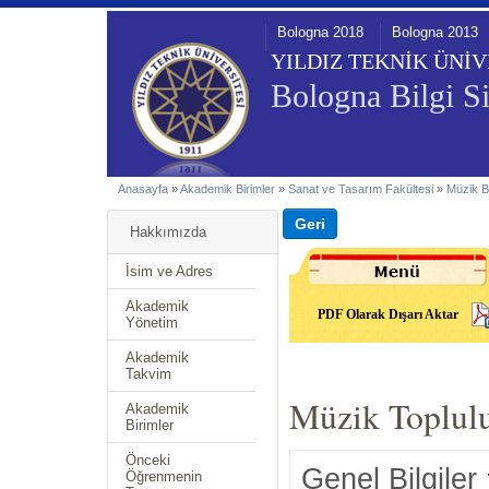
Bologna 2018
Bologna 2013
YILDIZ TEKNİK ÜNİV
Bologna Bilgi Si
Anasayfa
»
Akademik Birimler
»
Sanat ve Tasarım Fakültesi
»
Müzik 
Hakkımızda
İsim ve Adres
Akademik
PDF Olarak Dışarı Aktar
Yönetim
Akademik
Takvim
Müzik Toplulu
Akademik
Birimler
Önceki
Genel Bilgiler
Öğrenmenin