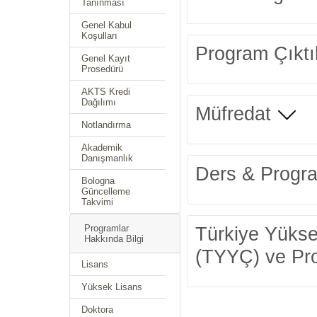
Tanınması
Genel Kabul
Koşulları
Program Çıktıl
Genel Kayıt
Prosedürü
AKTS Kredi
Dağılımı
Müfredat
Notlandırma
Akademik
Danışmanlık
Ders & Progra
Bologna
Güncelleme
Takvimi
Türkiye Yüksek
Programlar
Hakkında Bilgi
(TYYÇ) ve Prog
Lisans
Yüksek Lisans
Doktora