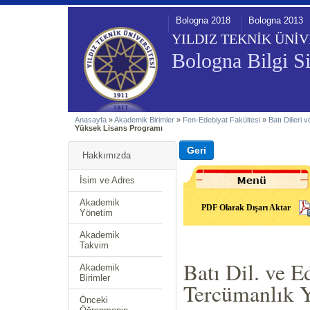
Bologna 2018
Bologna 2013
YILDIZ TEKNİK ÜNİV
Bologna Bilgi Si
Anasayfa
»
Akademik Birimler
»
Fen-Edebiyat Fakültesi
»
Batı Dilleri
Yüksek Lisans Programı
Hakkımızda
İsim ve Adres
Akademik
PDF Olarak Dışarı Aktar
Yönetim
Akademik
Takvim
Batı Dil. ve 
Akademik
Birimler
Tercümanlık 
Önceki