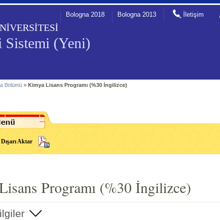
Bologna 2018
Bologna 2013
İletişim
NİVERSİTESİ
 Sistemi (Yeni)
a Bölümü
»
Kimya Lisans Programı (%30 İngilizce)
Dışarı Aktar
Lisans Programı (%30 İngilizce)
lgiler