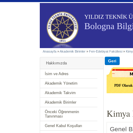
YILDIZ TEKNİK Ü
Bologna Bilgi
Anasayfa
»
Akademik Birimler
»
Fen-Edebiyat Fakültesi
»
Kimy
Hakkımızda
İsim ve Adres
Akademik Yönetim
PDF Olarak 
Akademik Takvim
Akademik Birimler
Kimya 
Önceki Öğrenmenin
Tanınması
Genel Kabul Koşulları
Genel Bi