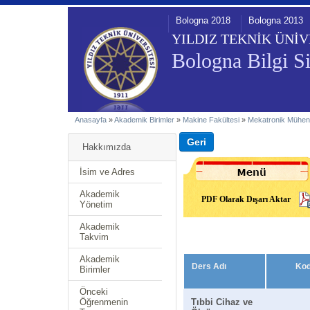
Bologna 2018
Bologna 2013
YILDIZ TEKNİK ÜNİV
Bologna Bilgi Si
Anasayfa
»
Akademik Birimler
»
Makine Fakültesi
»
Mekatronik Mühend
Hakkımızda
İsim ve Adres
Akademik
PDF Olarak Dışarı Aktar
Yönetim
Akademik
Takvim
Akademik
Ders Adı
Ko
Birimler
Önceki
Öğrenmenin
Tıbbi Cihaz ve