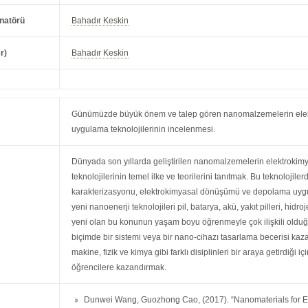
natörü
Bahadır Keskin
r)
Bahadır Keskin
Günümüzde büyük önem ve talep gören nanomalzemelerin ele
uygulama teknolojilerinin incelenmesi.
Dünyada son yıllarda geliştirilen nanomalzemelerin elektrokim
teknolojilerinin temel ilke ve teorilerini tanıtmak. Bu teknolojil
karakterizasyonu, elektrokimyasal dönüşümü ve depolama uygula
yeni nanoenerji teknolojileri pil, batarya, akü, yakıt pilleri, hidroj
yeni olan bu konunun yaşam boyu öğrenmeyle çok ilişkili olduğ
biçimde bir sistemi veya bir nano-cihazı tasarlama becerisi 
makine, fizik ve kimya gibi farklı disiplinleri bir araya getirdiği i
öğrencilere kazandırmak.
Dunwei Wang, Guozhong Cao, (2017). “Nanomaterials for En