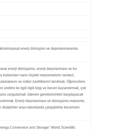
ktrokimyasal enerji dönüşüm ve depolanmasında
yasal enerji dönüşümü, enerji depolanması ve bu
erde kullanılan nano ölçekli malzemelerin sentezi,
malarını ve üstün özelliklerini tanıtmak. Öğrencilere
en üretimi ile ilgili ilgili bilgi ve beceri kazandırmak, çok
unu vurgulamak. İstenen gereksinimleri karşılayacak
kazandırmak. Enerji depolanması ve dönüşümü malzeme,
çin disiplinler arası takımlarda çalışabilme becerisini
ergy Conversion and Storage” World Scientific