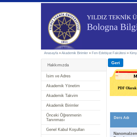
YILDIZ TEKNİK Ü
Bologna Bilgi
Anasayfa
»
Akademik Birimler
»
Fen-Edebiyat Fakültesi
»
Kimy
Hakkımızda
İsim ve Adres
Akademik Yönetim
PDF Olarak 
Akademik Takvim
Akademik Birimler
Önceki Öğrenmenin
Ders Adı
Tanınması
Genel Kabul Koşulları
Nanomalzem