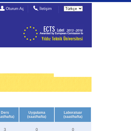
Oturum Aç
İletişim
Ders
Uygulama
Laboratuar
aat/hafta)
(saat/hafta)
(saat/hafta)
3
0
0