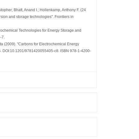
stopher; Bhatt, Anand I.; Hollenkamp, Anthony F. (24
ion and storage technologies". Frontiers in
lectrochemical Technologies for Energy Storage and
-7.
ta (2009). "Carbons for Electrochemical Energy
5. DOI:10.1201/9781420055405-c8. ISBN 978-1-4200-