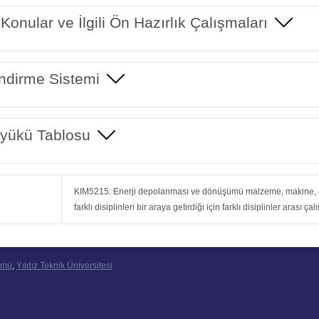
 Konular ve İlgili Ön Hazırlık Çalışmaları
ndirme Sistemi
yükü Tablosu
KIM5215: Enerji depolanması ve dönüşümü malzeme, makine, elekt
farklı disiplinleri bir araya getirdiği için farklı disiplinler arası 
ümü
,
Yıldız Teknik Üniversitesi