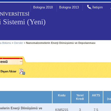
Bologna 2018
Bologna 2013
İletişim
NİVERSİTESİ
 Sistemi (Yeni)
a Bölümü
»
Dersler
»
Nanomalzemelerin Enerji Dönüşümü ve Depolanması
Dışarı Aktar
Kodu
Yerel
AKTS
Kredi
(s
elerin Enerji Dönüşümü ve
KIM5215
3
7.5