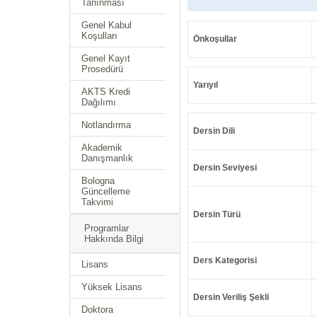
Tanınması
Genel Kabul
Koşulları
Önkoşullar
Genel Kayıt
Prosedürü
Yarıyıl
AKTS Kredi
Dağılımı
Notlandırma
Dersin Dili
Akademik
Danışmanlık
Dersin Seviyesi
Bologna
Güncelleme
Takvimi
Dersin Türü
Programlar
Hakkında Bilgi
Ders Kategorisi
Lisans
Yüksek Lisans
Dersin Veriliş Şekli
Doktora