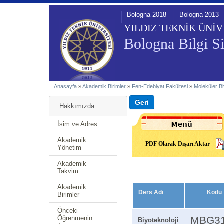
Bologna 2018
Bologna 2013
YILDIZ TEKNİK ÜNİV
Bologna Bilgi Si
Anasayfa
»
Akademik Birimler
»
Fen-Edebiyat Fakültesi
»
Moleküler Bi
Hakkımızda
İsim ve Adres
Akademik
PDF Olarak Dışarı Aktar
Yönetim
Akademik
Takvim
Akademik
Ders Adı
Kodu
Birimler
Önceki
Öğrenmenin
MBG3
Biyoteknoloji