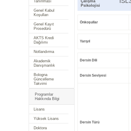
ISL
Tanınması
Çalışma
Psikolojisi
Genel Kabul
Koşulları
Önkoşullar
Genel Kayıt
Prosedürü
AKTS Kredi
Yarıyıl
Dağılımı
Notlandırma
Dersin Dili
Akademik
Danışmanlık
Bologna
Dersin Seviyesi
Güncelleme
Takvimi
Programlar
Hakkında Bilgi
Lisans
Yüksek Lisans
Dersin Türü
Doktora