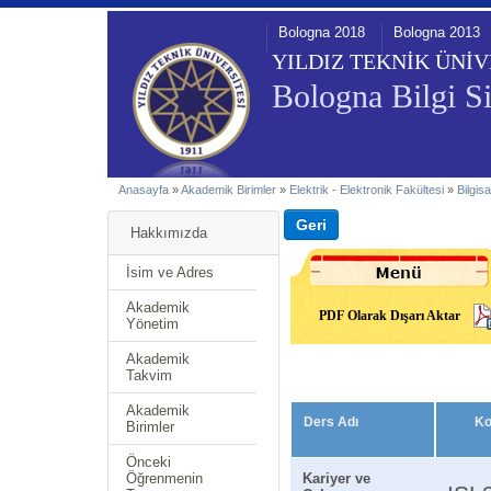
Bologna 2018
Bologna 2013
YILDIZ TEKNİK ÜNİV
Bologna Bilgi Si
Anasayfa
»
Akademik Birimler
»
Elektrik - Elektronik Fakültesi
»
Bilgis
Hakkımızda
İsim ve Adres
Akademik
PDF Olarak Dışarı Aktar
Yönetim
Akademik
Takvim
Akademik
Ders Adı
K
Birimler
Önceki
Öğrenmenin
Kariyer ve