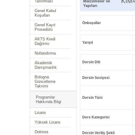
KIM
Tanınması
Malzemeler ve
Yapıları
Genel Kabul
Koşulları
Önkoşullar
Genel Kayıt
Prosedürü
AKTS Kredi
Yarıyıl
Dağılımı
Notlandırma
Dersin Dili
Akademik
Danışmanlık
Bologna
Dersin Seviyesi
Güncelleme
Takvimi
Programlar
Dersin Türü
Hakkında Bilgi
Lisans
Ders Kategorisi
Yüksek Lisans
Doktora
Dersin Veriliş Şekli