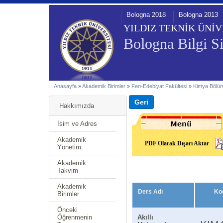
Bologna 2018
Bologna 2013
YILDIZ TEKNİK ÜNİV
Bologna Bilgi Si
Anasayfa
»
Akademik Birimler
»
Fen-Edebiyat Fakültesi
»
Kimya Bölü
Hakkımızda
İsim ve Adres
Akademik
PDF Olarak Dışarı Aktar
Yönetim
Akademik
Takvim
Akademik
Ders Adı
Ko
Birimler
Önceki
Öğrenmenin
Akıllı