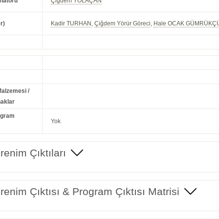
natörü
Çiğdem YOLAÇAN
r)
Kadir TURHAN
,
Çiğdem Yörür Göreci
,
Hale OCAK GÜMRÜKÇ
Malzemesi /
aklar
ogram
Yok
enim Çıktıları
enim Çıktısı & Program Çıktısı Matrisi