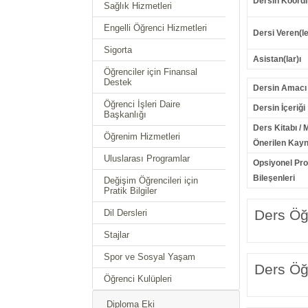
Dersin Koordi
Sağlık Hizmetleri
Engelli Öğrenci Hizmetleri
Dersi Veren(le
Sigorta
Asistan(lar)ı
Öğrenciler için Finansal
Destek
Dersin Amacı
Öğrenci İşleri Daire
Dersin İçeriği
Başkanlığı
Ders Kitabı / 
Öğrenim Hizmetleri
Önerilen Kayn
Uluslarası Programlar
Opsiyonel Pr
Bileşenleri
Değişim Öğrencileri için
Pratik Bilgiler
Ders Öğr
Dil Dersleri
Stajlar
Spor ve Sosyal Yaşam
Ders Öğr
Öğrenci Kulüpleri
Diploma Eki