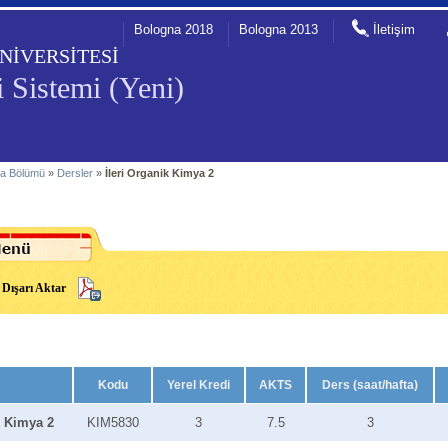
Bologna 2018
Bologna 2013
İletişim
NİVERSİTESİ
 Sistemi (Yeni)
a Bölümü
»
Dersler
»
İleri Organik Kimya 2
Dışarı Aktar
Kodu
Yerel Kredi
AKTS
Ders (saat/hafta)
k Kimya 2
KIM5830
3
7.5
3