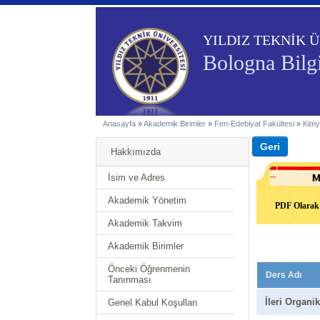
YILDIZ TEKNİK Ü
Bologna Bilgi
Anasayfa
»
Akademik Birimler
»
Fen-Edebiyat Fakültesi
»
Kimy
Hakkımızda
İsim ve Adres
Akademik Yönetim
PDF Olarak 
Akademik Takvim
Akademik Birimler
Önceki Öğrenmenin
Ders Adı
Tanınması
İleri Organi
Genel Kabul Koşulları