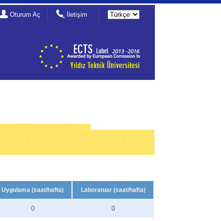
Oturum Aç
İletişim
Uygulama (saat/hafta)
Laboratuar (saat/hafta)
0
0