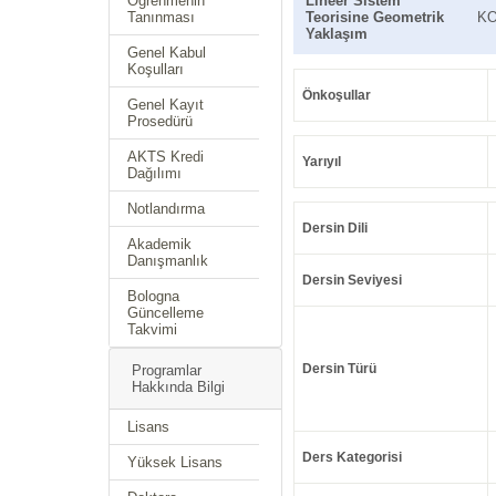
Öğrenmenin
Lineer Sistem
Tanınması
Teorisine Geometrik
KO
Yaklaşım
Genel Kabul
Koşulları
Önkoşullar
Genel Kayıt
Prosedürü
AKTS Kredi
Yarıyıl
Dağılımı
Notlandırma
Dersin Dili
Akademik
Danışmanlık
Dersin Seviyesi
Bologna
Güncelleme
Takvimi
Dersin Türü
Programlar
Hakkında Bilgi
Lisans
Ders Kategorisi
Yüksek Lisans