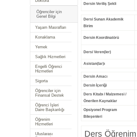
Doktora
Dersin Veriliş Şekli
Öğrenciler için
Genel Bilgi
Dersi Sunan Akademik
Birim
Yaşam Masrafları
Konaklama
Dersin Koordinatörü
Yemek
Dersi Veren(ler)
Sağlık Hizmetleri
Asistan(lar)ı
Engelli Öğrenci
Hizmetleri
Dersin Amacı
Sigorta
Dersin İçeriği
Öğrenciler için
Ders Kitabı / Malzemesi /
Finansal Destek
Önerilen Kaynaklar
Öğrenci İşleri
Daire Başkanlığı
Opsiyonel Program
Bileşenleri
Öğrenim
Hizmetleri
Ders Öğrenim 
Uluslarası