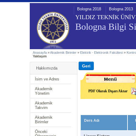
Bologna 2018
Bologna 2013
YILDIZ TEKNİK ÜNİV
Bologna Bilgi Si
Anasayfa
»
Akademik Birimler
»
Elektrik - Elektronik Fakültesi
»
Kontr
Yaklaşım
Hakkımızda
İsim ve Adres
Akademik
PDF Olarak Dışarı Aktar
Yönetim
Akademik
Takvim
Akademik
Ders Adı
Birimler
Önceki