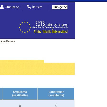
Oturum Aç
İletişim
a ve Kırılma
Uygulama
Laboratuar
(saat/hafta)
(saat/hafta)
0
0