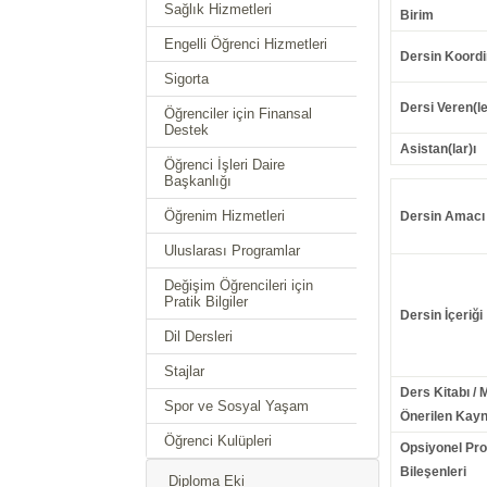
Sağlık Hizmetleri
Birim
Engelli Öğrenci Hizmetleri
Dersin Koordi
Sigorta
Dersi Veren(le
Öğrenciler için Finansal
Destek
Asistan(lar)ı
Öğrenci İşleri Daire
Başkanlığı
Öğrenim Hizmetleri
Dersin Amacı
Uluslarası Programlar
Değişim Öğrencileri için
Pratik Bilgiler
Dersin İçeriği
Dil Dersleri
Stajlar
Ders Kitabı / 
Spor ve Sosyal Yaşam
Önerilen Kayn
Öğrenci Kulüpleri
Opsiyonel Pr
Bileşenleri
Diploma Eki