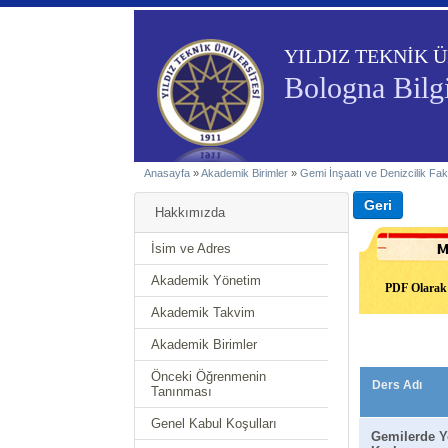
YILDIZ TEKNİK Ü
Bologna Bilgi
Anasayfa
»
Akademik Birimler
»
Gemi İnşaatı ve Denizcilik Fak
Hakkımızda
İsim ve Adres
Akademik Yönetim
PDF Olarak 
Akademik Takvim
Akademik Birimler
Önceki Öğrenmenin
Ders Adı
Tanınması
Genel Kabul Koşulları
Gemilerde Y