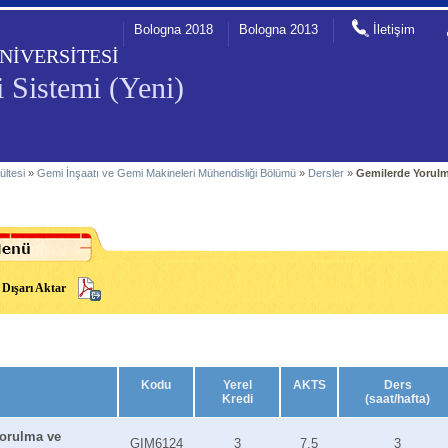
Bologna 2018
Bologna 2013
İletişim
NİVERSİTESİ
 Sistemi (Yeni)
ültesi
»
Gemi İnşaatı ve Gemi Makineleri Mühendisliği Bölümü
»
Dersler
»
Gemilerde Yorulm
Dışarı Aktar
Kodu
Yerel
AKTS
Ders
Kredi
(saat/hafta)
orulma ve
GIM6124
3
7.5
3