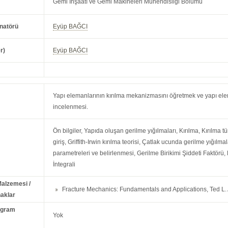
Gemi İnşaatı ve Gemi Makineleri Mühendisliği Bölümü
natörü
Eyüp BAĞCI
r)
Eyüp BAĞCI
Yapı elemanlarının kırılma mekanizmasını öğretmek ve yapı elem
incelenmesi.
Ön bilgiler, Yapıda oluşan gerilme yığılmaları, Kırılma, Kırılma tü
giriş, Griffith-Irwin kırılma teorisi, Çatlak ucunda gerilme yığılma
parametreleri ve belirlenmesi, Gerilme Birikimi Şiddeti Faktörü,
İntegrali
Malzemesi /
Fracture Mechanics: Fundamentals and Applications, Ted L.
aklar
ogram
Yok