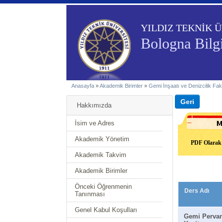
YILDIZ TEKNİK Ü
Bologna Bilgi
Anasayfa
»
Akademik Birimler
»
Gemi İnşaatı ve Denizcilik Fak
Hakkımızda
İsim ve Adres
Akademik Yönetim
PDF Olarak 
Akademik Takvim
Akademik Birimler
Önceki Öğrenmenin
Ders Adı
Tanınması
Genel Kabul Koşulları
Gemi Pervan