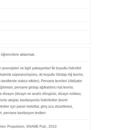
de öğrencilere aktarmak.
ensipleri ve ilgili yaklaşımlar/ İki boyutlu hidrofoil
e kalınlık süperpozisyonu, iki boyutlu Girdap-Ağ teorisi,
 kesitlerde viskoz etkiler), Pervane teorileri (Aktüator
ğılımları, pervane girdap ağ/kaldırıcı hat teorisi,
ne dizaynı (dizayn ve analiz döngüsü, dizayn noktası,
onlu akışlar, kavitasyonlu hidrofoiller (kısmi
foiller için panel metotlar, giriş ucu düzeltmesi,
i, pervane kavitasyon testleri.
 Series: Propulsion, SNAME Pub., 2010