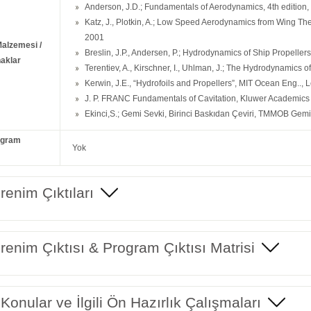
Anderson, J.D.; Fundamentals of Aerodynamics, 4th edition,
Katz, J., Plotkin, A.; Low Speed Aerodynamics from Wing Th
2001
Malzemesi /
Breslin, J.P., Andersen, P.; Hydrodynamics of Ship Propelle
aklar
Terentiev, A., Kirschner, I., Uhlman, J.; The Hydrodynamics
Kerwin, J.E., “Hydrofoils and Propellers”, MIT Ocean Eng.., 
J. P. FRANC Fundamentals of Cavitation, Kluwer Academics
Ekinci,S.; Gemi Sevki, Birinci Baskıdan Çeviri, TMMOB Gemi
ogram
Yok
enim Çıktıları
enim Çıktısı & Program Çıktısı Matrisi
 Konular ve İlgili Ön Hazırlık Çalışmaları