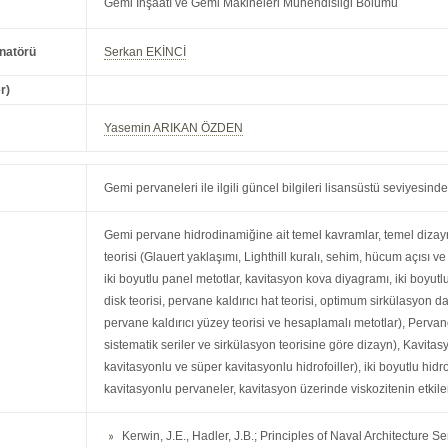
Gemi İnşaatı ve Gemi Makineleri Mühendisliği Bölümü
natörü
Serkan EKİNCİ
r)
Yasemin ARIKAN ÖZDEN
Gemi pervaneleri ile ilgili güncel bilgileri lisansüstü seviyesin
Gemi pervane hidrodinamiğine ait temel kavramlar, temel dizayn pr
teorisi (Glauert yaklaşımı, Lighthill kuralı, sehim, hücum açısı v
iki boyutlu panel metotlar, kavitasyon kova diyagramı, iki boyutlu
disk teorisi, pervane kaldırıcı hat teorisi, optimum sirkülasyon da
pervane kaldırıcı yüzey teorisi ve hesaplamalı metotlar), Perva
sistematik seriler ve sirkülasyon teorisine göre dizayn), Kavitasy
kavitasyonlu ve süper kavitasyonlu hidrofoiller), iki boyutlu hidro
kavitasyonlu pervaneler, kavitasyon üzerinde viskozitenin etkiler
Kerwin, J.E., Hadler, J.B.; Principles of Naval Architecture