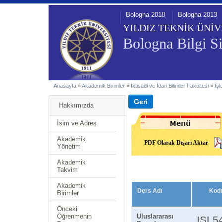
Bologna 2018
Bologna 2013
YILDIZ TEKNİK ÜNİV
Bologna Bilgi Si
Anasayfa
»
Akademik Birimler
»
İktisadi ve İdari Bilimler Fakültesi
»
İş
Hakkımızda
İsim ve Adres
Akademik
PDF Olarak Dışarı Aktar
Yönetim
Akademik
Takvim
Akademik
Ders Adı
Kod
Birimler
Önceki
Öğrenmenin
Uluslararası
ISL5