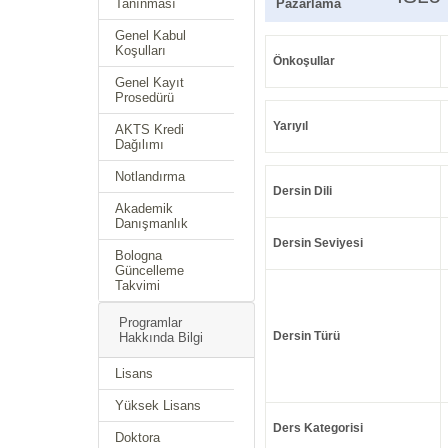
Tanınması
Pazarlama
Genel Kabul
Koşulları
Önkoşullar
Genel Kayıt
Prosedürü
Yarıyıl
AKTS Kredi
Dağılımı
Notlandırma
Dersin Dili
Akademik
Danışmanlık
Dersin Seviyesi
Bologna
Güncelleme
Takvimi
Programlar
Dersin Türü
Hakkında Bilgi
Lisans
Yüksek Lisans
Ders Kategorisi
Doktora