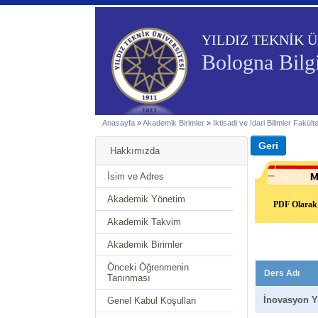
YILDIZ TEKNİK Ü
Bologna Bilgi
Anasayfa
»
Akademik Birimler
»
İktisadi ve İdari Bilimler Fakült
Hakkımızda
İsim ve Adres
Akademik Yönetim
PDF Olarak 
Akademik Takvim
Akademik Birimler
Önceki Öğrenmenin
Ders Adı
Tanınması
İnovasyon Y
Genel Kabul Koşulları