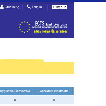
Oturum Aç
İletişim
Uygulama (saat/hafta)
Laboratuar (saat/hafta)
0
0