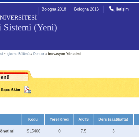
Bologna 2018
Bologna 2013
İletişim
NİVERSİTESİ
 Sistemi (Yeni)
esi
»
İşletme Bölümü
»
Dersler
»
İnovasyon Yönetimi
Dışarı Aktar
Kodu
Yerel Kredi
AKTS
Ders (saat/hafta)
önetimi
ISL5406
0
7.5
3