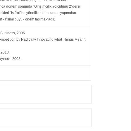
raştırmak, tartışmak, değerlendirmek, kendi
Ayrıca dönem sonunda “Girişimcilik Yolculuğu 2”dersi
ikleri “iş fikri”ne yönelik de bir sunum yapmaları
tif katılımı büyük önem taşımaktadır.
s Business, 2006.
ompetition by Radically Innovating what Things Mean”,
, 2013.
ayınevi, 2008.