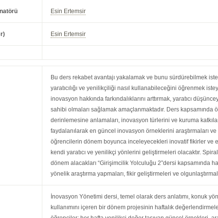
natörü
Esin Ertemsir
r)
Esin Ertemsir
Bu ders rekabet avantajı yakalamak ve bunu sürdürebilmek istey
yaratıcılığı ve yenilikçiliği nasıl kullanabileceğini öğrenmek iste
inovasyon hakkında farkındalıklarını arttırmak, yaratıcı düşünc
sahibi olmaları sağlamak amaçlanmaktadır. Ders kapsamında öğ
derinlemesine anlamaları, inovasyon türlerini ve kuruma katkıl
faydalanılarak en güncel inovasyon örneklerini araştırmaları ve t
öğrencilerin dönem boyunca inceleyecekleri inovatif fikirler ve
kendi yaratıcı ve yenilikçi yönlerini geliştirmeleri olacaktır. Sp
dönem alacakları “Girişimcilik Yolculuğu 2”dersi kapsamında hazı
yönelik araştırma yapmaları, fikir geliştirmeleri ve olgunlaştırmal
İnovasyon Yönetimi dersi, temel olarak ders anlatımı, konuk yöne
kullanımını içeren bir dönem projesinin haftalık değerlendirmel