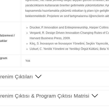
öğrenciler; her hafta yenilikçi değer taşıyan güncel örnekleri, a
yaratıcılıklarını kullanarak öneriler getirmekle yükümlüdürler. 
kapsamında hazırlamakla yükümlü oldukları iş planı için geliştird
beklenmektedir. Projelere ve sınıf tartışmalarına öğrencilerin ak
Drucker, P. Innovation and Entrepreneurship, Harper Collin
Verganti, R. Design Driven Innovation-Changing Rules of C
Malzemesi /
Harvard Business Press, 2009.
aklar
Kılıç, S. İnovasyon ve İnovasyon Yönetimi, Seçkin Yayıncılık
Uzkurt, C. Yenilik Yönetimi ve Yenilikçi Örgüt Kültürü, Beta Y
ogram
Yok
enim Çıktıları
enim Çıktısı & Program Çıktısı Matrisi