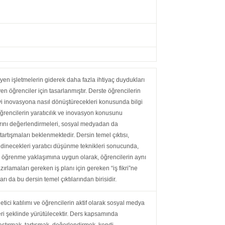
en işletmelerin giderek daha fazla ihtiyaç duydukları
yen öğrenciler için tasarlanmıştır. Derste öğrencilerin
eyi inovasyona nasıl dönüştürecekleri konusunda bilgi
rencilerin yaratıcılık ve inovasyon konusunu
arını değerlendirmeleri, sosyal medyadan da
artışmaları beklenmektedir. Dersin temel çıktısı,
 edinecekleri yaratıcı düşünme teknikleri sonucunda,
iral öğrenme yaklaşımına uygun olarak, öğrencilerin aynı
rlamaları gereken iş planı için gereken “iş fikri”ne
arı da bu dersin temel çıktılarından birisidir.
tici katılımı ve öğrencilerin aktif olarak sosyal medya
eri şeklinde yürütülecektir. Ders kapsamında