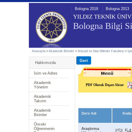
Bologna 2018
Bologna 2013
YILDIZ TEKNİK ÜNİV
Bologna Bilgi Si
Anasayfa
»
Akademik Birimler
»
İktisadi ve İdari Bilimler Fakültesi
»
İş
Hakkımızda
İsim ve Adres
Akademik
PDF Olarak Dışarı Aktar
Yönetim
Akademik
Takvim
Akademik
Ders Adı
Kodu
Birimler
Önceki
Öğrenmenin
Araştırma
ISL5