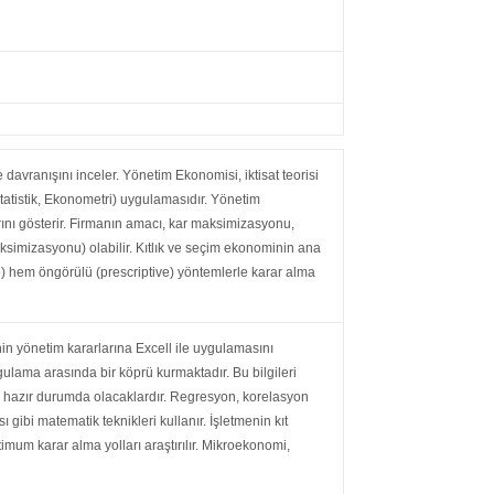
davranışını inceler. Yönetim Ekonomisi, iktisat teorisi
statistik, Ekonometri) uygulamasıdır. Yönetim
rını gösterir. Firmanın amacı, kar maksimizasyonu,
ksimizasyonu) olabilir. Kıtlık ve seçim ekonominin ana
e) hem öngörülü (prescriptive) yöntemlerle karar alma
n yönetim kararlarına Excell ile uygulamasını
ulama arasında bir köprü kurmaktadır. Bu bilgileri
ha hazır durumda olacaklardır. Regresyon, korelasyon
 gibi matematik teknikleri kullanır. İşletmenin kıt
ptimum karar alma yolları araştırılır. Mikroekonomi,