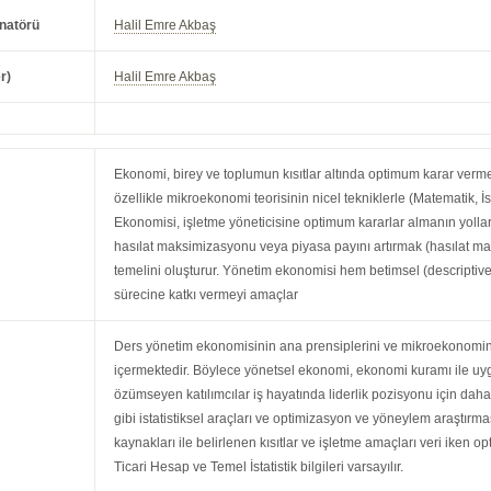
natörü
Halil Emre Akbaş
r)
Halil Emre Akbaş
Ekonomi, birey ve toplumun kısıtlar altında optimum karar verme 
özellikle mikroekonomi teorisinin nicel tekniklerle (Matematik, İ
Ekonomisi, işletme yöneticisine optimum kararlar almanın yolla
hasılat maksimizasyonu veya piyasa payını artırmak (hasılat ma
temelini oluşturur. Yönetim ekonomisi hem betimsel (descriptiv
sürecine katkı vermeyi amaçlar
Ders yönetim ekonomisinin ana prensiplerini ve mikroekonomini
içermektedir. Böylece yönetsel ekonomi, ekonomi kuramı ile uyg
özümseyen katılımcılar iş hayatında liderlik pozisyonu için da
gibi istatistiksel araçları ve optimizasyon ve yöneylem araştırması
kaynakları ile belirlenen kısıtlar ve işletme amaçları veri iken o
Ticari Hesap ve Temel İstatistik bilgileri varsayılır.