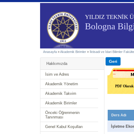
YILDIZ TEKNİK Ü
Bologna Bilgi
Anasayfa
»
Akademik Birimler
»
İktisadi ve İdari Bilimler Fakült
Hakkımızda
İsim ve Adres
Akademik Yönetim
PDF Olarak 
Akademik Takvim
Akademik Birimler
Önceki Öğrenmenin
Ders Adı
Tanınması
İşletme Eko
Genel Kabul Koşulları