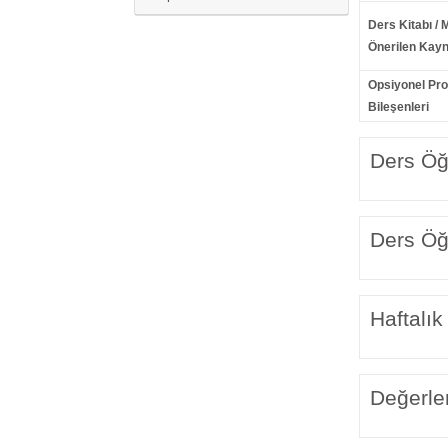
Ders Kitabı / 
Önerilen Kayn
Opsiyonel Pr
Bileşenleri
Ders Öğr
Ders Öğr
Haftalık
Değerle