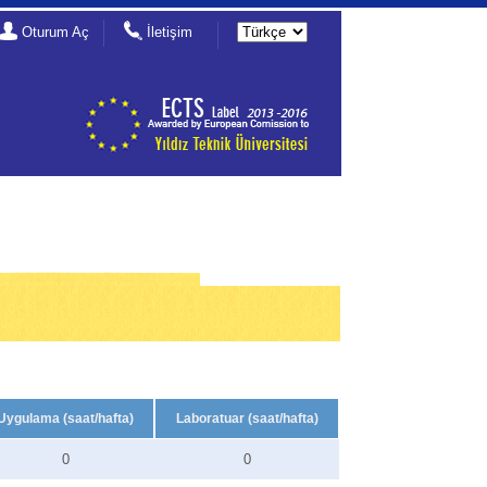
Oturum Aç
İletişim
Uygulama (saat/hafta)
Laboratuar (saat/hafta)
0
0