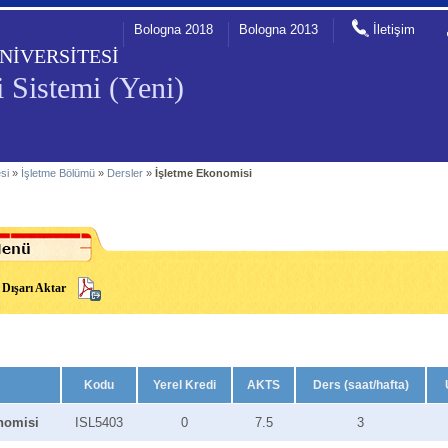
Bologna 2018
Bologna 2013
İletişim
NİVERSİTESİ
 Sistemi (Yeni)
esi
»
İşletme Bölümü
»
Dersler
»
İşletme Ekonomisi
Dışarı Aktar
Kodu
Yerel Kredi
AKTS
Ders (saat/hafta)
nomisi
ISL5403
0
7.5
3