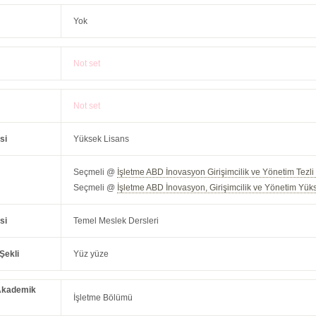
Yok
Not set
Not set
si
Yüksek Lisans
Seçmeli @
İşletme ABD İnovasyon Girişimcilik ve Yönetim Tezl
Seçmeli @
İşletme ABD İnovasyon, Girişimcilik ve Yönetim Yük
si
Temel Meslek Dersleri
Şekli
Yüz yüze
Akademik
İşletme Bölümü